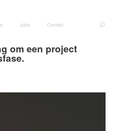
ce
Jobs
Contact
ng om een project
sfase.