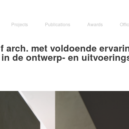
Projects
Publications
Awards
Offi
of arch. met voldoende ervari
in de ontwerp- en uitvoering