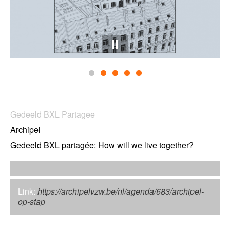
Gedeeld BXL Partagee
Archipel
Gedeeld BXL partagée: How will we live together?
Link:
https://archipelvzw.be/nl/agenda/683/archipel-
op-stap